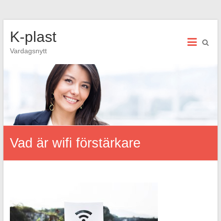
Hoppa
K-plast
till
innehåll
Vardagsnytt
Vad är wifi förstärkare